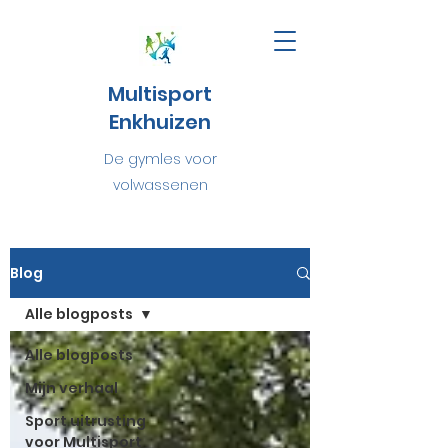
Multisport
Enkhuizen
De gymles voor
volwassenen
Blog
Alle blogposts
Alle blogposts
Mijn verhaal
Sport uitrusting
voor Multisport