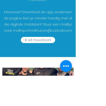
Interesse? Download de app onderaan
de pagina. Ben je minder handig met al
die digitale middelen? Stuur een mailtje
naar
multisportenkhuizen@outlook.com
Ik wil meedoen!