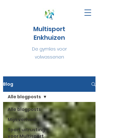
Multisport
Enkhuizen
De gymles voor
volwassenen
Blog
Alle blogposts
Alle blogposts
Mijn verhaal
Sport uitrusting
voor Multisport