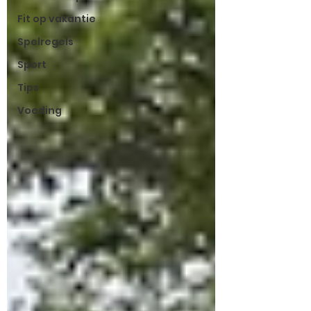
Fit op vakantie
Spelregels
Sport
Tips
Voeding