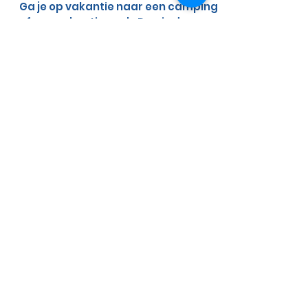
Welke sporten zijn leuk om
te doen op vakantie?
Ga je op vakantie naar een camping
of een vakantie park. Dan is daar
vaak veel te doen. Maar het soms ook
leuk om je eigen spullen mee te...