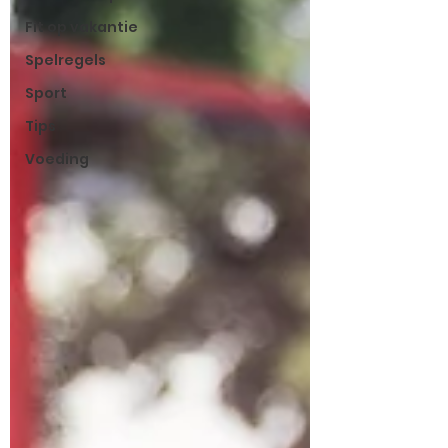
Fit op vakantie
Spelregels
Sport
Tips
Voeding