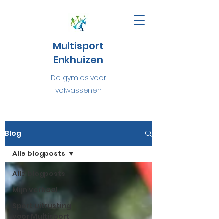
Multisport
Enkhuizen
De gymles voor
volwassenen
Blog
Alle blogposts
Alle blogposts
Mijn verhaal
Sport uitrusting
voor Multisport