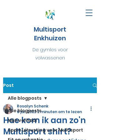
Multisport
Enkhuizen
De gymles voor
volwassenen
Post
Alle blogposts
Rosalyn Schenk
Alle blogposts
6 jun 2022
2 minuten om te lezen
Hoe kom ik aan zo'n
Mijn verhaal
Multisport shirt?
Sport uitrusting voor Multisport
Fit op vakantie