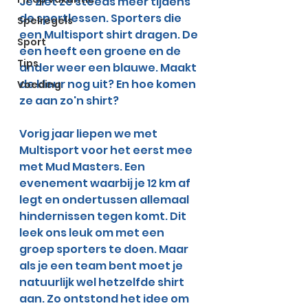
Je ziet ze steeds meer tijdens 
de sportlessen. Sporters die 
Spelregels
een Multisport shirt dragen. De 
Sport
een heeft een groene en de 
Tips
ander weer een blauwe. Maakt 
de kleur nog uit? En hoe komen 
Voeding
ze aan zo'n shirt? 
Vorig jaar liepen we met 
Multisport voor het eerst mee 
met Mud Masters. Een 
evenement waarbij je 12 km af 
legt en ondertussen allemaal 
hindernissen tegen komt. Dit 
leek ons leuk om met een 
groep sporters te doen. Maar 
als je een team bent moet je 
natuurlijk wel hetzelfde shirt 
aan. Zo ontstond het idee om 